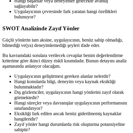
Hangi başarılar veya deneyimler gelecekte avantaj
sağlayabilir?
Uygulayıcının çevresinde fark yaratan hangi özellikleri
bulunuyor?
SWOT Analizinde Zayıf Yönler
Güçlü yönlerin tam aksine, uygulayıcının, henüz sahip olmadığı,
bilmediği ve(ya) deneyimlemediği şeyleri ifade eder.
Bu kavramdaki sorulara verilecek cevaplar benim değerlendirme
kriterime göre ikinci düzey riskli kısımdadır. Bunun detayını analiz
aşamasında anlatıyor olacağım.
Uygulayıcının geliştirmesi gereken alanlar nelerdir?
Hangi konularda bilgi, deneyim veya kaynak eksikliği
bulunmaktadır?
Dış gözlemciler, uygulayıcının hangi yönlerini zayıf olarak
görmektedir?
Hangi süreçler veya davranışlar uygulayıcının performansını
sınırlandırıyor?
Eksikliği fark edilen ancak henüz giderilmemiş kaynaklar
hangileridir?
Zayıf yönler hangi durumlarda risk oluşturma potansiyeline
sahiptir?