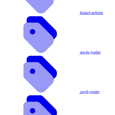
kisisel-gelisim
guclu-yonler
zayif-yonler