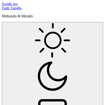
İçeriğe geç
Fatih Tatoğlu
Mühendis & Meraklı