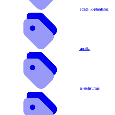
stratejik-planlama
analiz
is-gelistirme