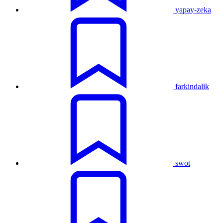
yapay-zeka
farkindalik
swot