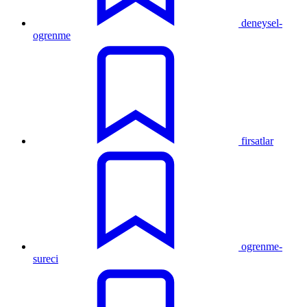
deneysel-
ogrenme
firsatlar
ogrenme-
sureci