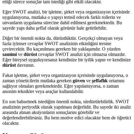
ettiği sürece sonuçlar tam istediği gibi etkili olacaktır.
Eğer SWOT analizi, bir işletme, şirket veya organizasyon içerisinde
uygulanıyorsa, mutlaka o yapıyı temsil edecek farklı rollerin ve
unvanların uygulama sürecine dahil edilmesi gerekmektedir. Bu
sayede yapı daha şeffaf olarak görünür hale getirilebilir.
Diğer bir önemli nokta da, dürüstlüktür. Gerçekçi olmayan veya
fazla iyimser cevaplar SWOT analizinin etkinliğini tersine
çevirecektir. Bu kaçınılması gereken bir yaklaşımdır. O yüzden
samimi
ve
dürüst
cevaplar SWOT analizi için olmazsa olmazdır.
Eğer bireysel uyguluyorsanız kendinize bir iyilik yapın ve kendinize
dürüst
davranın.
Fakat işletme, şirket veya organizasyon içerisinde uygulanıyorsa, o
zaman yöneticilerin mutlaka gereken
güven
ve
şeffaflık
ortamını
sağlıyor olmaları gerekmektedir. Eğer yapılamıyorsa, o zaman
anonim teknikler veya araçlar kullanılabilir.
En son bahsetmek istediğim önemli nokta, sürdürülebilirlik. SWOT
analizinin periyodik olarak yapılması değerlidir. Bu sayede iki analiz
arasında alınan aksiyonların sonuçlarını görebilir ve
değerlendirebilirsiniz. Bu hem motive edici olacaktır hem de öğretici
olacaktır.