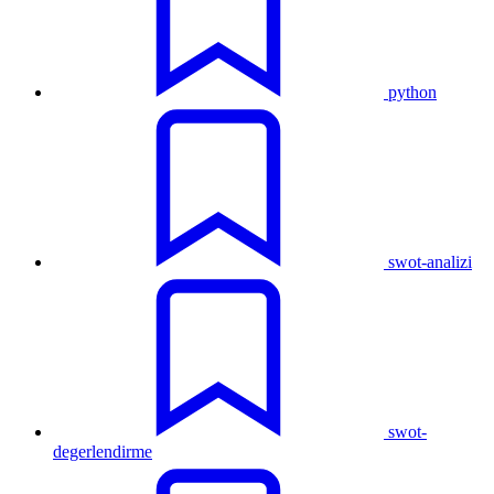
python
swot-analizi
swot-
degerlendirme