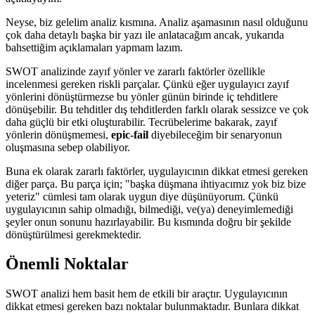
Neyse, biz gelelim analiz kısmına. Analiz aşamasının nasıl olduğunu
çok daha detaylı başka bir yazı ile anlatacağım ancak, yukarıda
bahsettiğim açıklamaları yapmam lazım.
SWOT analizinde zayıf yönler ve zararlı faktörler özellikle
incelenmesi gereken riskli parçalar. Çünkü eğer uygulayıcı zayıf
yönlerini dönüştürmezse bu yönler günün birinde iç tehditlere
dönüşebilir. Bu tehditler dış tehditlerden farklı olarak sessizce ve çok
daha güçlü bir etki oluşturabilir. Tecrübelerime bakarak, zayıf
yönlerin dönüşmemesi,
epic-fail
diyebileceğim bir senaryonun
oluşmasına sebep olabiliyor.
Buna ek olarak zararlı faktörler, uygulayıcının dikkat etmesi gereken
diğer parça. Bu parça için; "başka düşmana ihtiyacımız yok biz bize
yeteriz" cümlesi tam olarak uygun diye düşünüyorum. Çünkü
uygulayıcının sahip olmadığı, bilmediği, ve(ya) deneyimlemediği
şeyler onun sonunu hazırlayabilir. Bu kısmında doğru bir şekilde
dönüştürülmesi gerekmektedir.
Önemli Noktalar
SWOT analizi hem basit hem de etkili bir araçtır. Uygulayıcının
dikkat etmesi gereken bazı noktalar bulunmaktadır. Bunlara dikkat