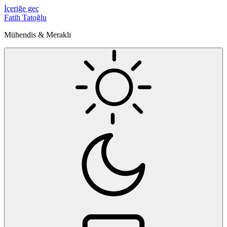
İçeriğe geç
Fatih Tatoğlu
Mühendis & Meraklı