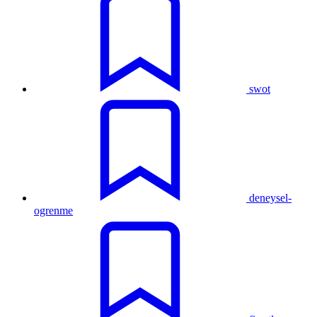
swot
deneysel-
ogrenme