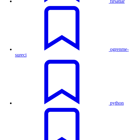
firsatlar
ogrenme-
sureci
python