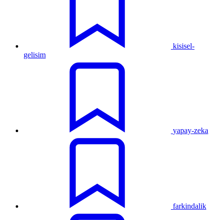
kisisel-
gelisim
yapay-zeka
farkindalik