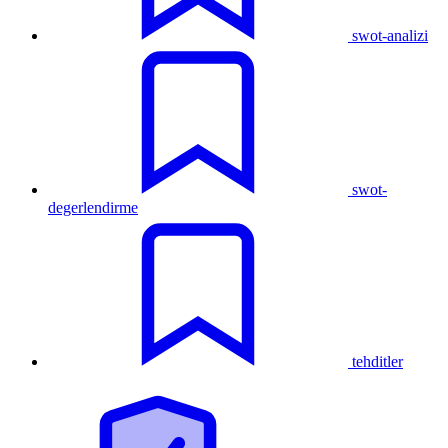
swot-analizi
swot-
degerlendirme
tehditler