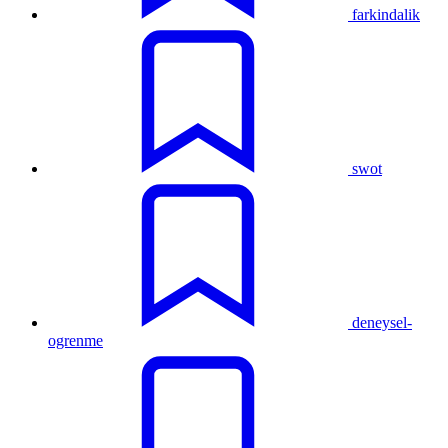
farkindalik
swot
deneysel-
ogrenme