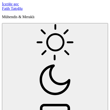
İçeriğe geç
Fatih Tatoğlu
Mühendis & Meraklı