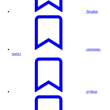
firsatlar
ogrenme-
sureci
python