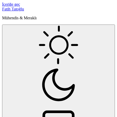
İçeriğe geç
Fatih Tatoğlu
Mühendis & Meraklı