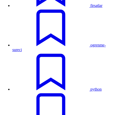
firsatlar
ogrenme-
sureci
python