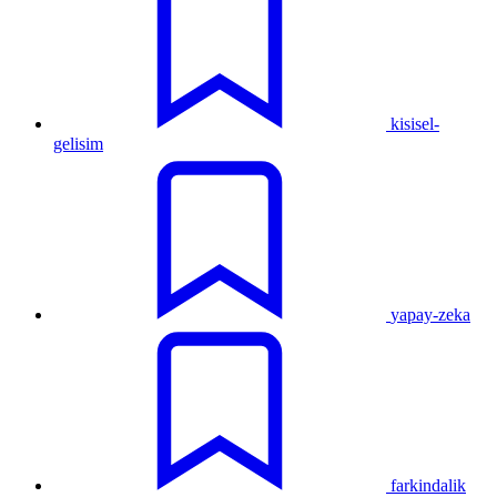
kisisel-
gelisim
yapay-zeka
farkindalik