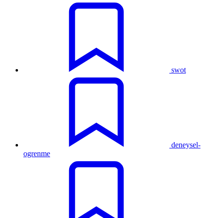
swot
deneysel-
ogrenme