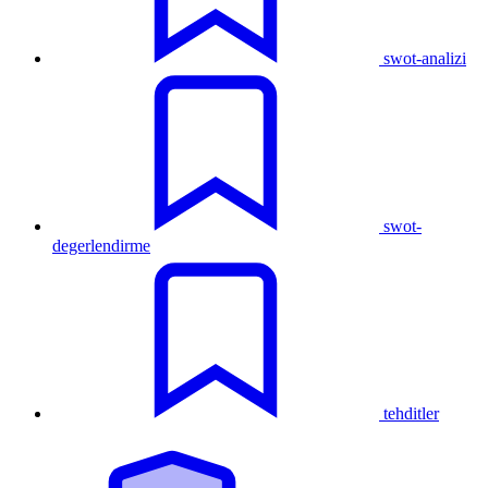
swot-analizi
swot-
degerlendirme
tehditler