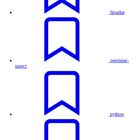
firsatlar
ogrenme-
sureci
python