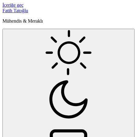
İçeriğe geç
Fatih Tatoğlu
Mühendis & Meraklı