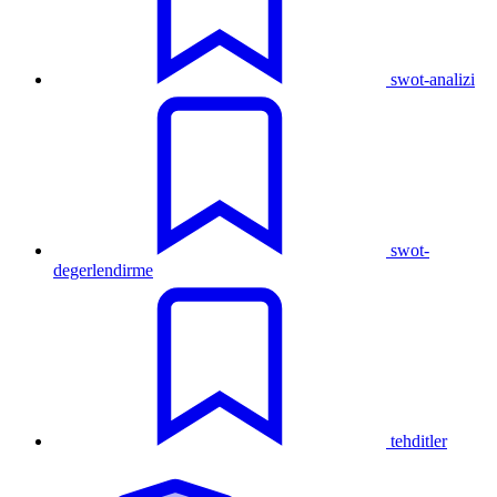
swot-analizi
swot-
degerlendirme
tehditler