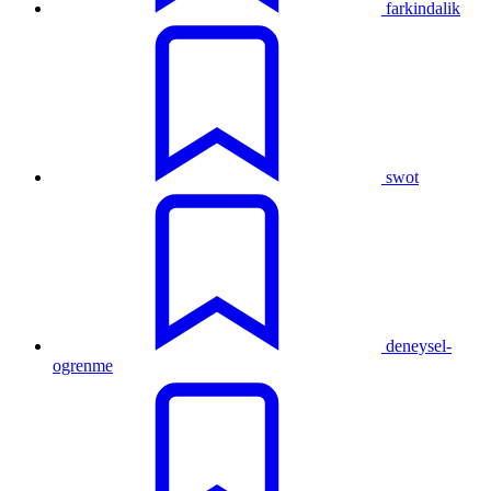
farkindalik
swot
deneysel-
ogrenme