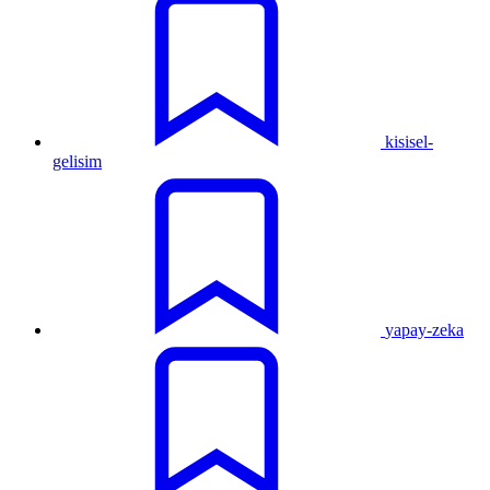
kisisel-
gelisim
yapay-zeka