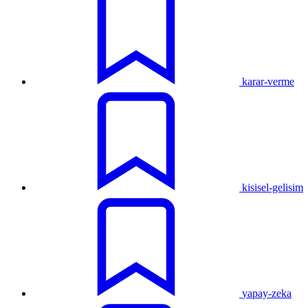
karar-verme
kisisel-gelisim
yapay-zeka