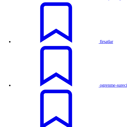
firsatlar
ogrenme-surec