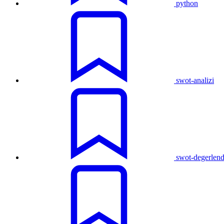
python
swot-analizi
swot-degerlen