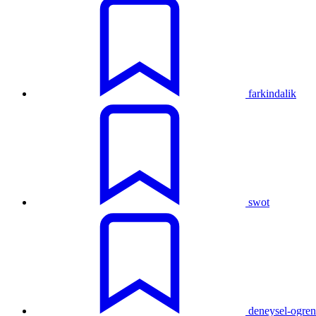
farkindalik
swot
deneysel-ogre