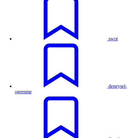
swot
deneysel-
ogrenme