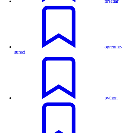
firsatlar
ogrenme-
sureci
python