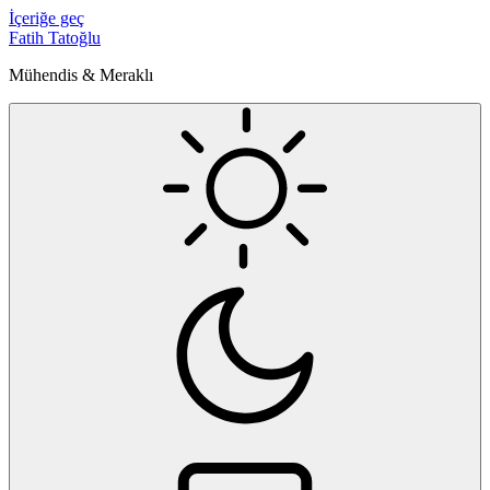
İçeriğe geç
Fatih Tatoğlu
Mühendis & Meraklı