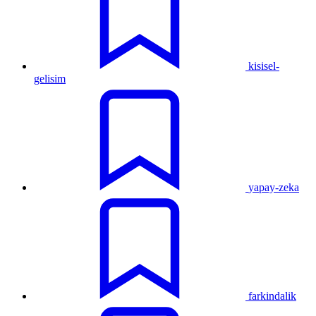
kisisel-
gelisim
yapay-zeka
farkindalik