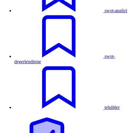
swot-analizi
swot-
degerlendirme
tehditler