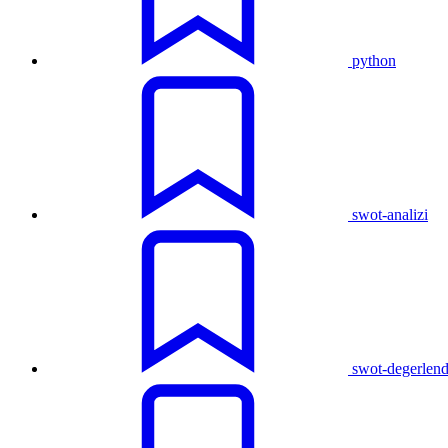
python
swot-analizi
swot-degerlen