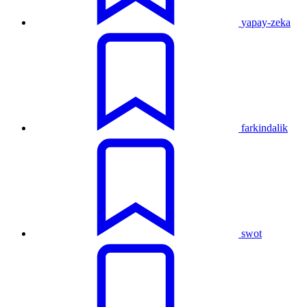
yapay-zeka
farkindalik
swot