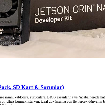
ack, SD Kart & Sorunlar)
 ise insanı kablolara, sürücülere, BIOS ekranlarına ve "acaba nerede h
ü bir cihaz kurmak isterken, ideal dokümantasyon ile gerçek dünyanın 