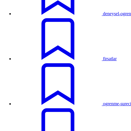
deneysel-ogre
firsatlar
ogrenme-surec