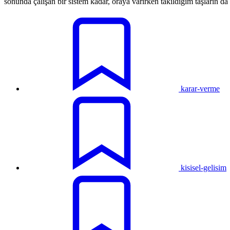
sonunda çalışan bir sistem kadar, oraya varırken takıldığım taşların da
karar-verme
kisisel-gelisim