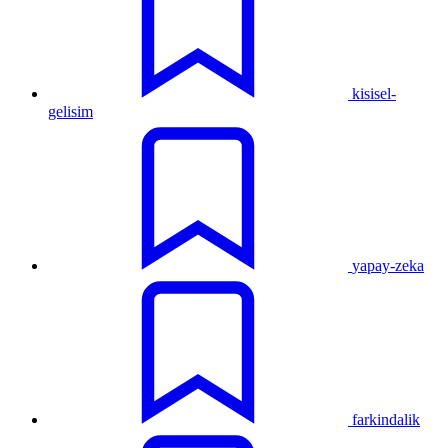
kisisel-
gelisim
yapay-zeka
farkindalik