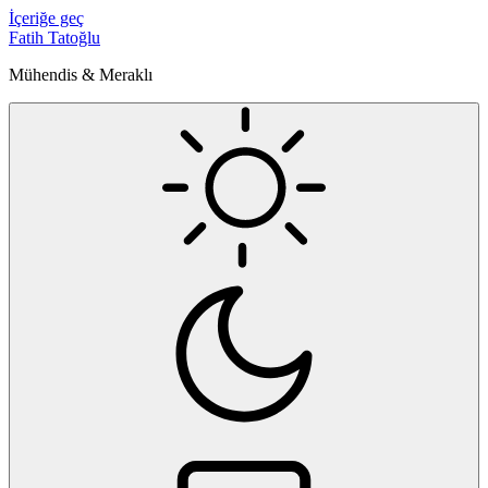
İçeriğe geç
Fatih Tatoğlu
Mühendis & Meraklı