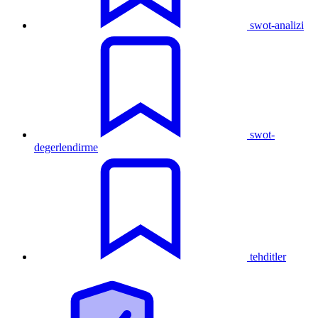
swot-analizi
swot-
degerlendirme
tehditler