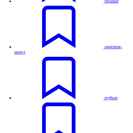
firsatlar
ogrenme-
sureci
python