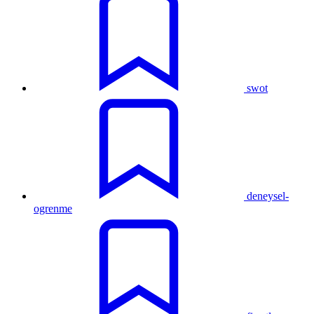
swot
deneysel-
ogrenme