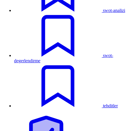
swot-analizi
swot-
degerlendirme
tehditler