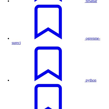
firsatlar
ogrenme-
sureci
python