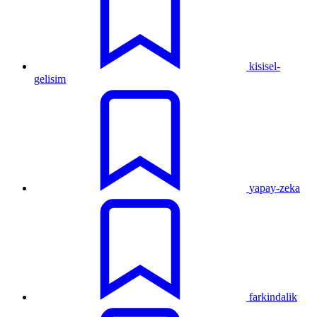
kisisel-
gelisim
yapay-zeka
farkindalik