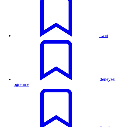
swot
deneysel-
ogrenme