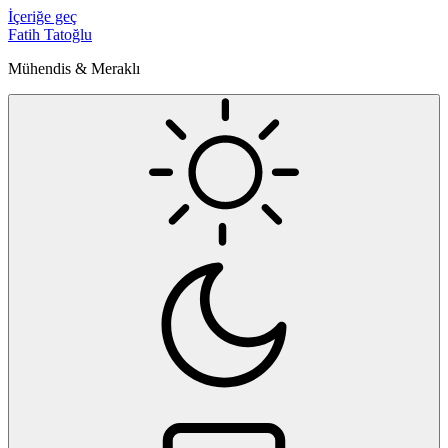
İçeriğe geç
Fatih Tatoğlu
Mühendis & Meraklı