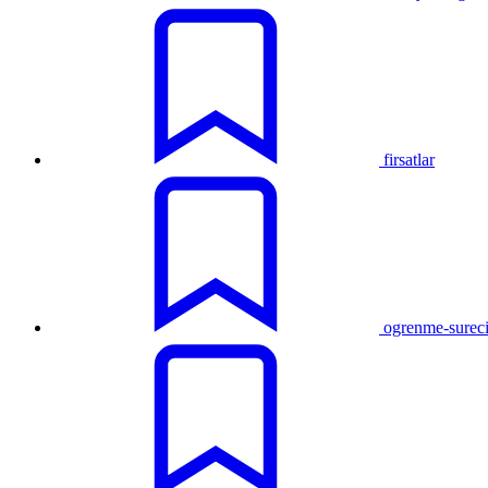
firsatlar
ogrenme-surec