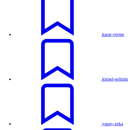
karar-verme
kisisel-gelisim
yapay-zeka