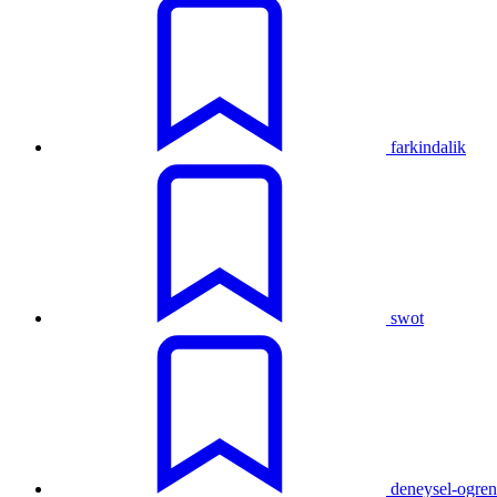
farkindalik
swot
deneysel-ogre