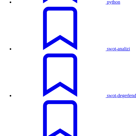
python
swot-analizi
swot-degerlen