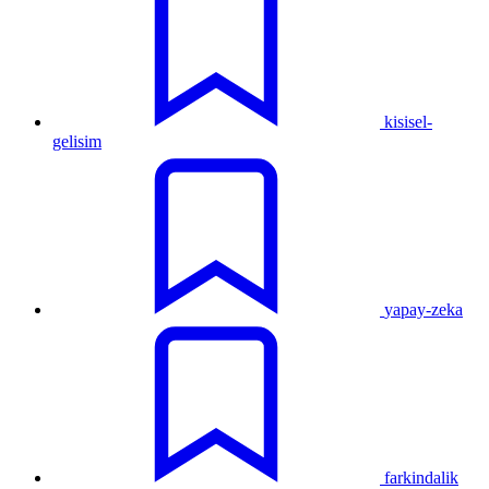
kisisel-
gelisim
yapay-zeka
farkindalik