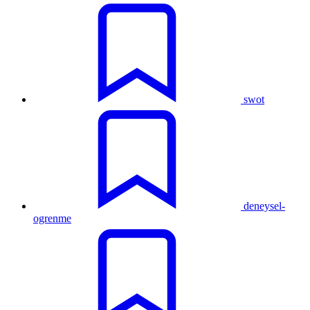
swot
deneysel-
ogrenme