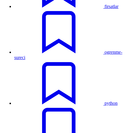
firsatlar
ogrenme-
sureci
python