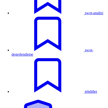
swot-analizi
swot-
degerlendirme
tehditler