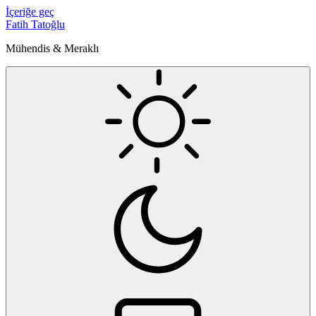
İçeriğe geç
Fatih Tatoğlu
Mühendis & Meraklı