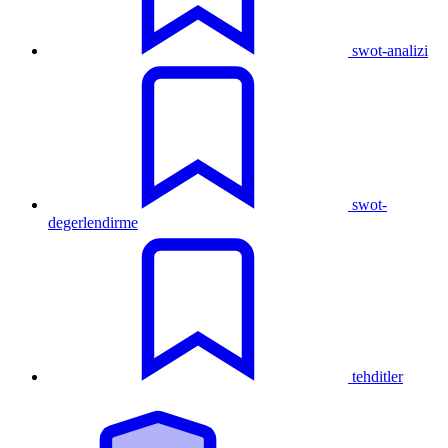
swot-analizi
swot-
degerlendirme
tehditler