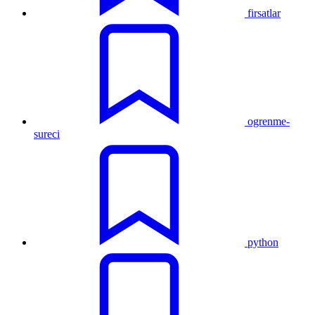
firsatlar
ogrenme-
sureci
python