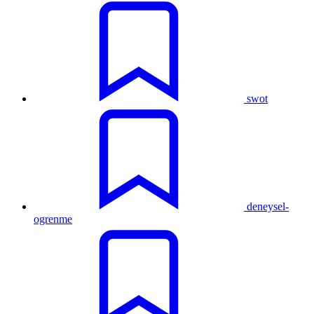
swot
deneysel-
ogrenme