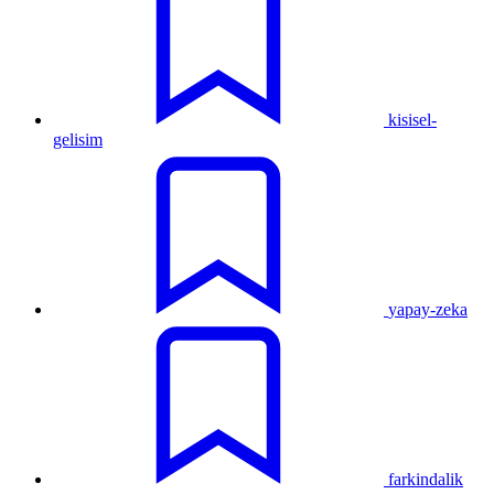
kisisel-
gelisim
yapay-zeka
farkindalik